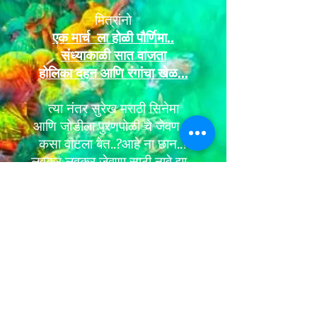
मित्रांनो
एक मार्च ला होळी पौर्णिमा..
संध्याकाळी सात वाजता
होलिका दहन आणि रंगांचा खेळ...
त्या नंतर सुरेख मराठी सिनेमा
आणि जोडीला पुरणपोळी चे जेवण.....
कसा वाटला बेत..?आहे ना छान..?
लवकर लवकर जेवणा साठी नावे द्या...
म्हणजे पुरणपोळी करायला बरे....
आठवड्याच्या मधेच आहे..
पण कधीतरी मित्रांसाठी जमउ शकतो
ना....
आणि त्यातून होळी म्हणजे मज्जाच
मज्जा..
Website Administrator : Aditya Apte.