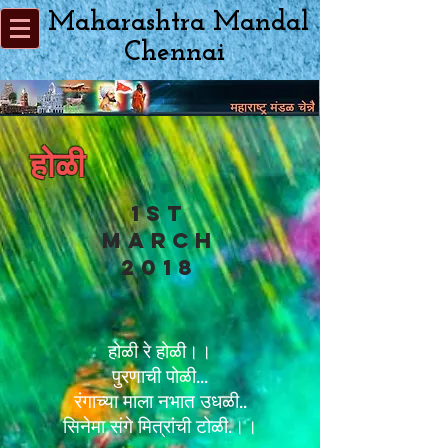
Maharashtra Mandal
Chennai
होळी
1st
March
2018
होळी रे होळी।।
पुरणाची पोळी...
रंगाच्या माला नभात उधळी..
सिनेमा संगे मित्रांची टोळी.।।